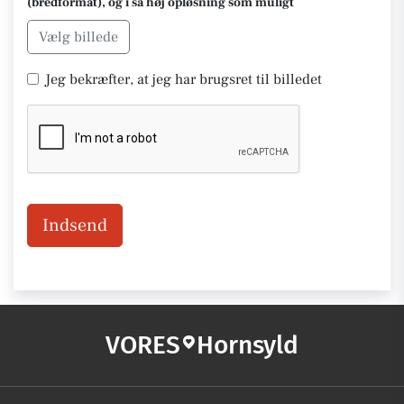
(bredformat), og i så høj opløsning som muligt
Vælg billede
Jeg bekræfter, at jeg har brugsret til billedet
Indsend
VORES
Hornsyld