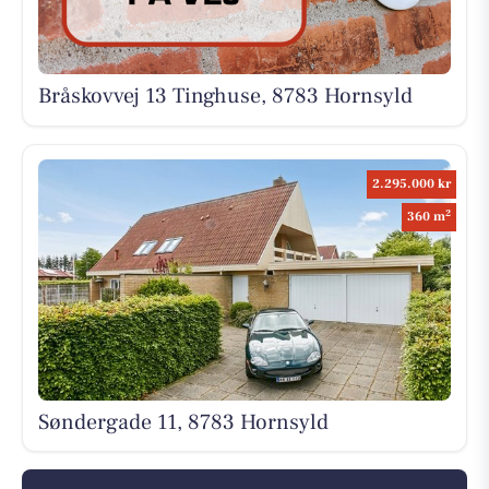
Bråskovvej 13 Tinghuse, 8783 Hornsyld
2.295.000 kr
2
360 m
Søndergade 11, 8783 Hornsyld