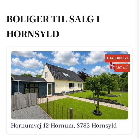
BOLIGER TIL SALG I
HORNSYLD
1.145.000 kr
2
167 m
Hornumvej 12 Hornum, 8783 Hornsyld