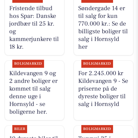
Fristende tilbud
Søndergade 14 er
hos Spar: Danske
til salg for kun
jordbær til 25 kr.
770.000 kr.: Se de
og
billigste boliger til
kammerjunkere til
salg i Hornsyld
18 kr.
her
BOLIGMARKED
BOLIGMARKED
Kildevangen 9 og
For 2.245.000 kr
2 andre boliger er
Kildevangen 9 - Se
kommet til salg
priserne på de
denne uge i
dyreste boliger til
Hornsyld - se
salg i Hornsyld
boligerne her.
BILER
BOLIGMARKED