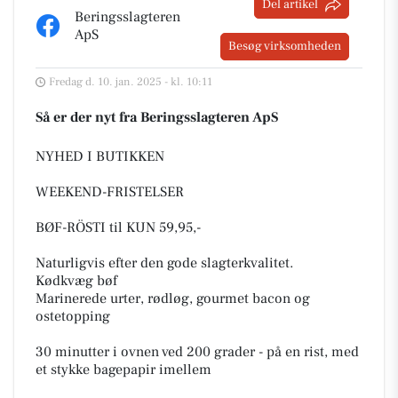
Del artikel
Beringsslagteren
ApS
Besøg virksomheden
Fredag d. 10. jan. 2025 - kl. 10:11
Så er der nyt fra Beringsslagteren ApS
NYHED I BUTIKKEN
WEEKEND-FRISTELSER
BØF-RÖSTI til KUN 59,95,-
Naturligvis efter den gode slagterkvalitet.
Kødkvæg bøf
Marinerede urter, rødløg, gourmet bacon og
ostetopping
30 minutter i ovnen ved 200 grader - på en rist, med
et stykke bagepapir imellem