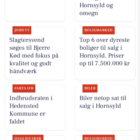
Hornsyld og
omegn
JOBNYT
BOLIGMARKED
Slagtersvend
Top 6 over dyreste
søges til Bjerre
boliger til salg i
Kød med fokus på
Hornsyld. Priser
kvalitet og godt
op til 7.500.000 kr
håndværk
FAKTA OM
BILER
Indbrudsraten i
Biler netop sat til
Hedensted
salg i Hornsyld
Kommune er
faldet
DAGLIGVARER
BOLIGMARKED