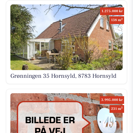
1.275.000 kr
2
138 m
Grønningen 35 Hornsyld, 8783 Hornsyld
3.995.000 kr
2
231 m