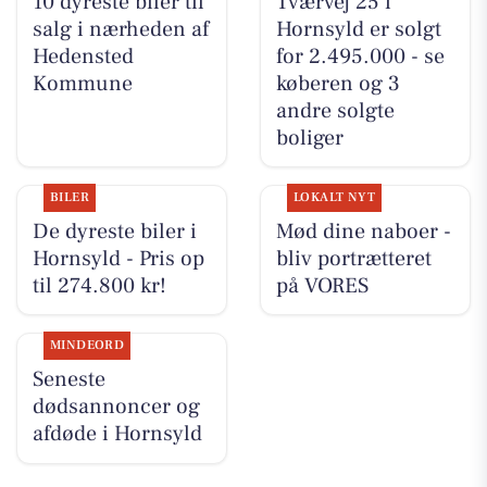
10 dyreste biler til
Tværvej 25 i
salg i nærheden af
Hornsyld er solgt
Hedensted
for 2.495.000 - se
Kommune
køberen og 3
andre solgte
boliger
BILER
LOKALT NYT
De dyreste biler i
Mød dine naboer -
Hornsyld - Pris op
bliv portrætteret
til 274.800 kr!
på VORES
MINDEORD
Seneste
dødsannoncer og
afdøde i Hornsyld