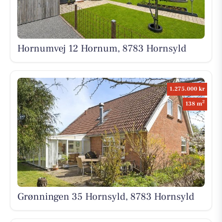
Hornumvej 12 Hornum, 8783 Hornsyld
1.275.000 kr
2
138 m
Grønningen 35 Hornsyld, 8783 Hornsyld