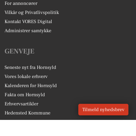
For annoncører
Vilkår og Privatlivspolitik
Kontakt VORES Digital
Administrer samtykke
GENVEJE
Seneste nyt fra Hornsyld
Vores lokale erhverv
Kalenderen for Hornsyld
Fakta om Hornsyld
Erhvervsartikler
Tilmeld nyhedsbrev
Hedensted Kommune
Få en gratis salgsvurdering
Sponsoreret indhold