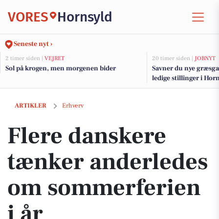
VORES
Hornsyld
Seneste nyt ›
2 timer siden |
VEJRET
20 timer siden |
JOBNYT
Sol på krogen, men morgenen bider
Savner du nye græsga
ledige stillinger i H
Flere danskere tænker anderledes om sommerferien i år
ARTIKLER
Erhverv
Flere danskere
tænker anderledes
om sommerferien
i år