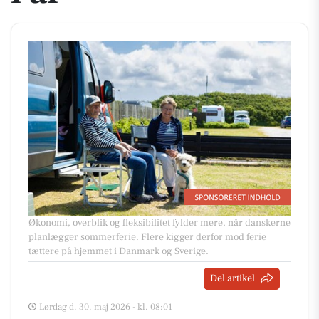
Økonomi, overblik og fleksibilitet fylder mere, når danskerne
planlægger sommerferie. Flere kigger derfor mod ferie
tættere på hjemmet i Danmark og Sverige.
Del artikel
Lørdag d. 30. maj 2026 - kl. 08:01