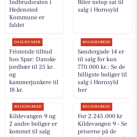
Indbrudsraten i
Biler netop sat til
Hedensted
salg i Hornsyld
Kommune er
faldet
DAGLIGVARER
BOLIGMARKED
Fristende tilbud
Søndergade 14 er
hos Spar: Danske
til salg for kun
jordbær til 25 kr.
770.000 kr.: Se de
og
billigste boliger til
kammerjunkere til
salg i Hornsyld
18 kr.
her
BOLIGMARKED
BOLIGMARKED
Kildevangen 9 og
For 2.245.000 kr
2 andre boliger er
Kildevangen 9 - Se
kommet til salg
priserne på de