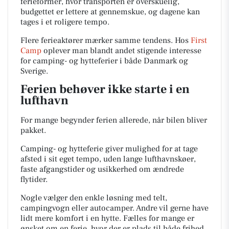
ferieformer, hvor transporten er overskuelig,
budgettet er lettere at gennemskue, og dagene kan
tages i et roligere tempo.
Flere ferieaktører mærker samme tendens. Hos
First
Camp
oplever man blandt andet stigende interesse
for camping- og hytteferier i både Danmark og
Sverige.
Ferien behøver ikke starte i en
lufthavn
For mange begynder ferien allerede, når bilen bliver
pakket.
Camping- og hytteferie giver mulighed for at tage
afsted i sit eget tempo, uden lange lufthavnskøer,
faste afgangstider og usikkerhed om ændrede
flytider.
Nogle vælger den enkle løsning med telt,
campingvogn eller autocamper. Andre vil gerne have
lidt mere komfort i en hytte. Fælles for mange er
ønsket om en ferie, hvor der er plads til både frihed,