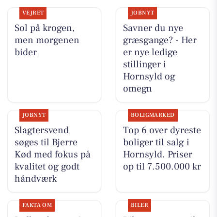
VEJRET
JOBNYT
Sol på krogen,
Savner du nye
men morgenen
græsgange? - Her
bider
er nye ledige
stillinger i
Hornsyld og
omegn
JOBNYT
BOLIGMARKED
Slagtersvend
Top 6 over dyreste
søges til Bjerre
boliger til salg i
Kød med fokus på
Hornsyld. Priser
kvalitet og godt
op til 7.500.000 kr
håndværk
FAKTA OM
BILER