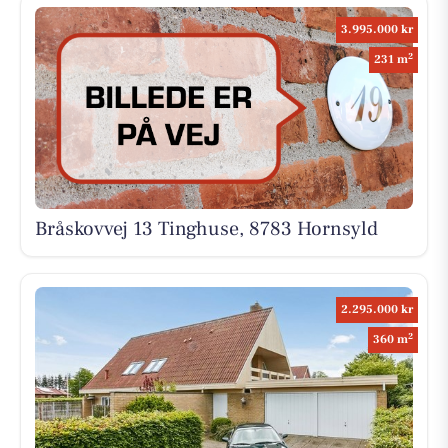
3.995.000 kr
2
231 m
Bråskovvej 13 Tinghuse, 8783 Hornsyld
2.295.000 kr
2
360 m