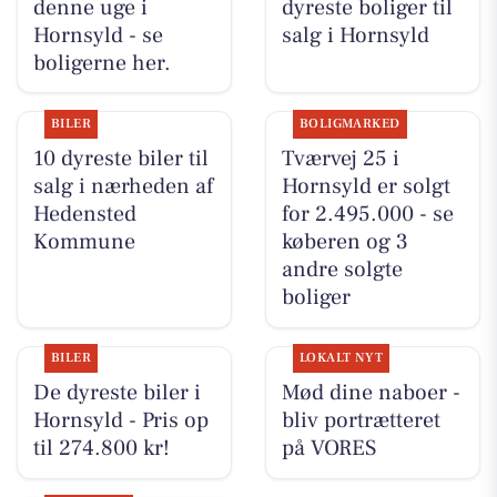
denne uge i
dyreste boliger til
Hornsyld - se
salg i Hornsyld
boligerne her.
BILER
BOLIGMARKED
10 dyreste biler til
Tværvej 25 i
salg i nærheden af
Hornsyld er solgt
Hedensted
for 2.495.000 - se
Kommune
køberen og 3
andre solgte
boliger
BILER
LOKALT NYT
De dyreste biler i
Mød dine naboer -
Hornsyld - Pris op
bliv portrætteret
til 274.800 kr!
på VORES