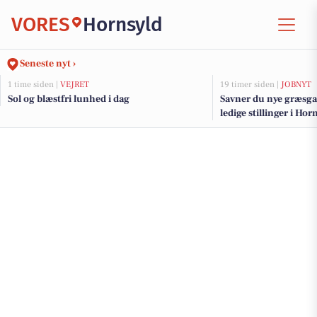
VORES
Hornsyld
Seneste nyt ›
1 time siden |
VEJRET
19 timer siden |
JOBNYT
Sol og blæstfri lunhed i dag
Savner du nye græsga
ledige stillinger i H