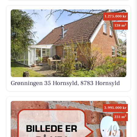
1.275.000 kr
2
138 m
Grønningen 35 Hornsyld, 8783 Hornsyld
3.995.000 kr
2
231 m