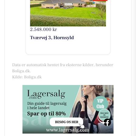
2.548.000 kr
Tværvej 3, Hornsyld
Data er automatisk hentet fra eksterne kilder, herunder
Boliga.dk.
Kilde: Boliga.dk