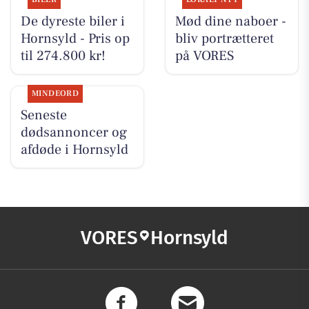
De dyreste biler i
Mød dine naboer -
Hornsyld - Pris op
bliv portrætteret
til 274.800 kr!
på VORES
MINDEORD
Seneste
dødsannoncer og
afdøde i Hornsyld
VORES
Hornsyld