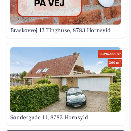
Bråskovvej 13 Tinghuse, 8783 Hornsyld
2.295.000 kr
2
360 m
Søndergade 11, 8783 Hornsyld