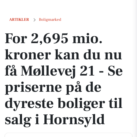
For 2,695 mio. kroner kan du nu få Møllevej 21 - Se priserne på de dyre
ARTIKLER
Boligmarked
For 2,695 mio.
kroner kan du nu
få Møllevej 21 - Se
priserne på de
dyreste boliger til
salg i Hornsyld