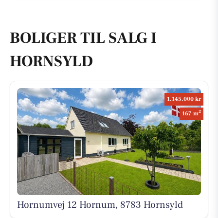
BOLIGER TIL SALG I
HORNSYLD
1.145.000 kr
2
167 m
Hornumvej 12 Hornum, 8783 Hornsyld