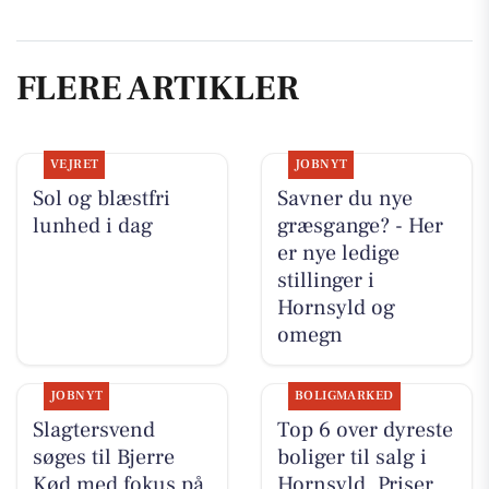
FLERE ARTIKLER
VEJRET
JOBNYT
Sol og blæstfri
Savner du nye
lunhed i dag
græsgange? - Her
er nye ledige
stillinger i
Hornsyld og
omegn
JOBNYT
BOLIGMARKED
Slagtersvend
Top 6 over dyreste
søges til Bjerre
boliger til salg i
Kød med fokus på
Hornsyld. Priser