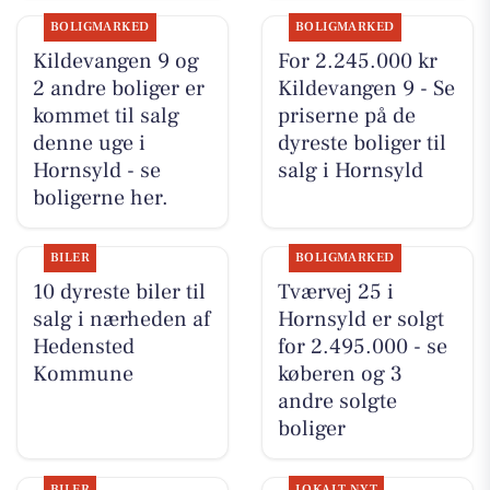
BOLIGMARKED
BOLIGMARKED
Kildevangen 9 og
For 2.245.000 kr
2 andre boliger er
Kildevangen 9 - Se
kommet til salg
priserne på de
denne uge i
dyreste boliger til
Hornsyld - se
salg i Hornsyld
boligerne her.
BILER
BOLIGMARKED
10 dyreste biler til
Tværvej 25 i
salg i nærheden af
Hornsyld er solgt
Hedensted
for 2.495.000 - se
Kommune
køberen og 3
andre solgte
boliger
BILER
LOKALT NYT