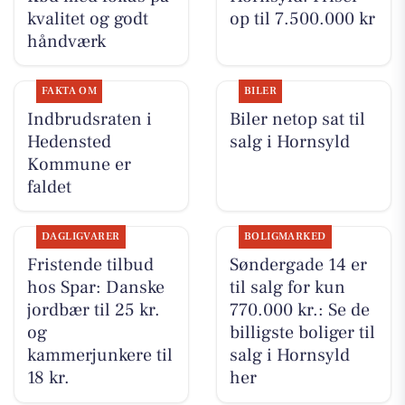
kvalitet og godt
op til 7.500.000 kr
håndværk
FAKTA OM
BILER
Indbrudsraten i
Biler netop sat til
Hedensted
salg i Hornsyld
Kommune er
faldet
DAGLIGVARER
BOLIGMARKED
Fristende tilbud
Søndergade 14 er
hos Spar: Danske
til salg for kun
jordbær til 25 kr.
770.000 kr.: Se de
og
billigste boliger til
kammerjunkere til
salg i Hornsyld
18 kr.
her