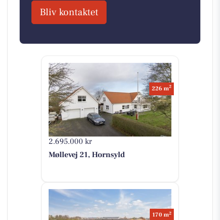
Bliv kontaktet
2
226 m
2.695.000 kr
Møllevej 21, Hornsyld
2
170 m