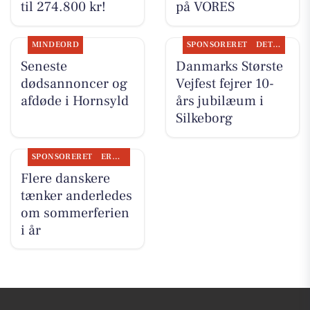
til 274.800 kr!
på VORES
MINDEORD
SPONSORERET
DET SKER
Seneste
Danmarks Største
dødsannoncer og
Vejfest fejrer 10-
afdøde i Hornsyld
års jubilæum i
Silkeborg
SPONSORERET
ERHVERV
Flere danskere
tænker anderledes
om sommerferien
i år