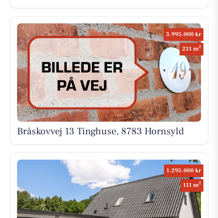
3.995.000 kr
2
231 m
Bråskovvej 13 Tinghuse, 8783 Hornsyld
1.295.000 kr
2
111 m