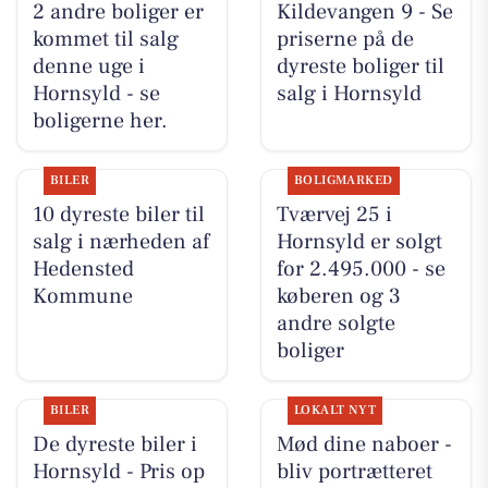
2 andre boliger er
Kildevangen 9 - Se
kommet til salg
priserne på de
denne uge i
dyreste boliger til
Hornsyld - se
salg i Hornsyld
boligerne her.
BILER
BOLIGMARKED
10 dyreste biler til
Tværvej 25 i
salg i nærheden af
Hornsyld er solgt
Hedensted
for 2.495.000 - se
Kommune
køberen og 3
andre solgte
boliger
BILER
LOKALT NYT
De dyreste biler i
Mød dine naboer -
Hornsyld - Pris op
bliv portrætteret