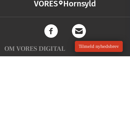
VORES
Hornsyld
Tilmeld nyhedsbrev
OM VORES DIGITAL
Om os
For annoncører
Vilkår og Privatlivspolitik
Kontakt VORES Digital
Administrer samtykke
GENVEJE