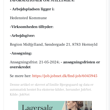
INFORMATIONER OM STILLINGEN:
- Arbejdspladsen ligger i:
Hedensted Kommune
-Virksomheden tilbyder:
-Arbejdsgiver:
Region Midtjylland, Søndergade 21, 8783 Hornsyld
-Ansøgning:
Ansøgningsfrist: 21-05-2024;
- ansøgningsfristen er
overskredet
Se mere her:
https://job.jobnet.dk/find-job/6045945
Denne artikel er skrevet af Emilie Bjergegaard og data er
automatisk hentet fra eksterne kilder, herunder JobNet.
Kilde: JobNet