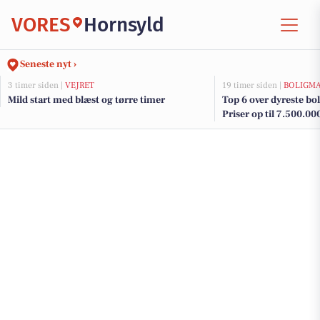
VORES
Hornsyld
Seneste nyt ›
3 timer siden |
VEJRET
19 timer siden |
BOLIGM
Mild start med blæst og tørre timer
Top 6 over dyreste boli
Priser op til 7.500.00