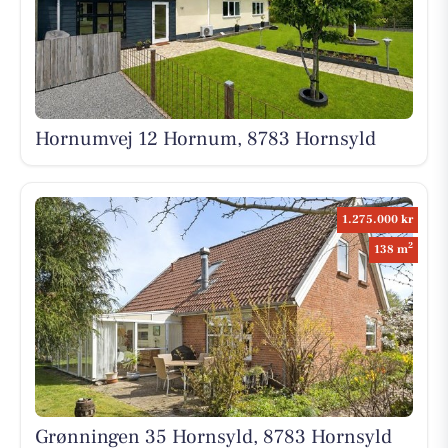
Hornumvej 12 Hornum, 8783 Hornsyld
1.275.000 kr
2
138 m
Grønningen 35 Hornsyld, 8783 Hornsyld