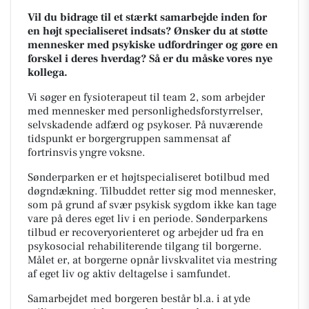
Vil du bidrage til et stærkt samarbejde inden for
en højt specialiseret indsats? Ønsker du at støtte
mennesker med psykiske udfordringer og gøre en
forskel i deres hverdag? Så er du måske vores nye
kollega.
Vi søger en fysioterapeut til team 2, som arbejder
med mennesker med personlighedsforstyrrelser,
selvskadende adfærd og psykoser. På nuværende
tidspunkt er borgergruppen sammensat af
fortrinsvis yngre voksne.
Sønderparken er et højtspecialiseret botilbud med
døgndækning. Tilbuddet retter sig mod mennesker,
som på grund af svær psykisk sygdom ikke kan tage
vare på deres eget liv i en periode. Sønderparkens
tilbud er recoveryorienteret og arbejder ud fra en
psykosocial rehabiliterende tilgang til borgerne.
Målet er, at borgerne opnår livskvalitet via mestring
af eget liv og aktiv deltagelse i samfundet.
Samarbejdet med borgeren består bl.a. i at yde