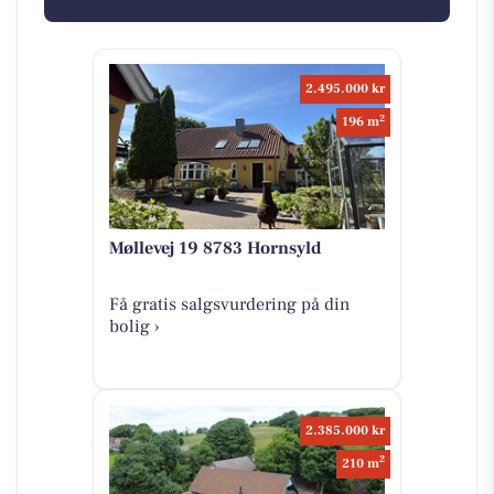
2.495.000 kr
2
196 m
Møllevej 19 8783 Hornsyld
Få gratis salgsvurdering på din
bolig ›
2.385.000 kr
2
210 m