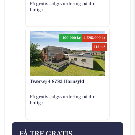
Få gratis salgsvurdering på din
bolig ›
-100.000 kr
2.595.000 kr
2
212 m
Tværvej 4 8783 Hornsyld
Få gratis salgsvurdering på din
bolig ›
FÅ TRE GRATIS