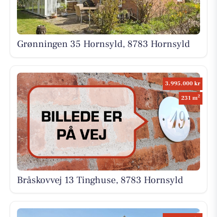
Grønningen 35 Hornsyld, 8783 Hornsyld
3.995.000 kr
2
231 m
Bråskovvej 13 Tinghuse, 8783 Hornsyld