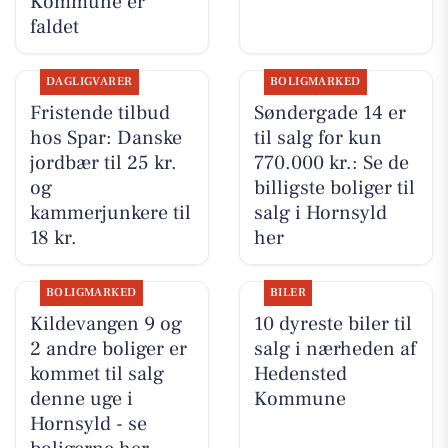
Kommune er
faldet
DAGLIGVARER
BOLIGMARKED
Fristende tilbud
Søndergade 14 er
hos Spar: Danske
til salg for kun
jordbær til 25 kr.
770.000 kr.: Se de
og
billigste boliger til
kammerjunkere til
salg i Hornsyld
18 kr.
her
BOLIGMARKED
BILER
Kildevangen 9 og
10 dyreste biler til
2 andre boliger er
salg i nærheden af
kommet til salg
Hedensted
denne uge i
Kommune
Hornsyld - se