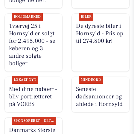
boligerne her.
BOLIGMARKED
BILER
Tværvej 25 i
De dyreste biler i
Hornsyld er solgt
Hornsyld - Pris op
for 2.495.000 - se
til 274.800 kr!
køberen og 3
andre solgte
boliger
LOKALT NYT
MINDEORD
Mød dine naboer -
Seneste
bliv portrætteret
dødsannoncer og
på VORES
afdøde i Hornsyld
SPONSORERET
DET SKER
Danmarks Største