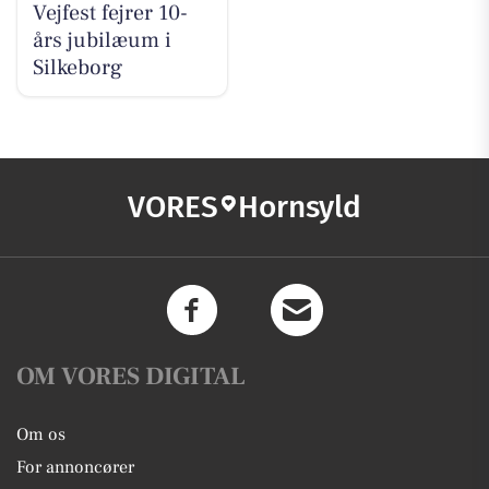
Vejfest fejrer 10-
års jubilæum i
Silkeborg
VORES
Hornsyld
OM VORES DIGITAL
Om os
For annoncører