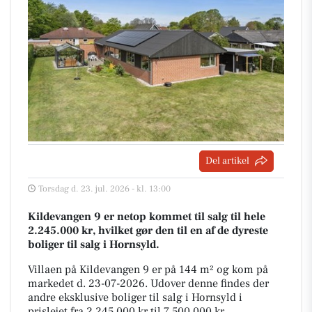
Del artikel
Torsdag d. 23. jul. 2026 - kl. 13:00
Kildevangen 9 er netop kommet til salg til hele
2.245.000 kr, hvilket gør den til en af de dyreste
boliger til salg i Hornsyld.
Villaen på Kildevangen 9 er på 144 m² og kom på
markedet d. 23-07-2026. Udover denne findes der
andre eksklusive boliger til salg i Hornsyld i
prislejet fra 2.245.000 kr til 7.500.000 kr.