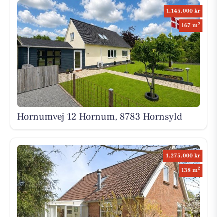
1.145.000 kr
2
167 m
Hornumvej 12 Hornum, 8783 Hornsyld
1.275.000 kr
2
138 m