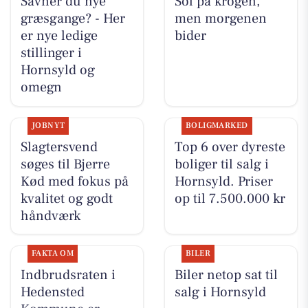
Savner du nye
Sol på krogen,
græsgange? - Her
men morgenen
er nye ledige
bider
stillinger i
Hornsyld og
omegn
JOBNYT
BOLIGMARKED
Slagtersvend
Top 6 over dyreste
søges til Bjerre
boliger til salg i
Kød med fokus på
Hornsyld. Priser
kvalitet og godt
op til 7.500.000 kr
håndværk
FAKTA OM
BILER
Indbrudsraten i
Biler netop sat til
Hedensted
salg i Hornsyld