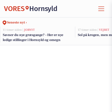
VORES
Hornsyld
Seneste nyt ›
11 timer siden |
JOBNYT
17 timer siden |
VEJRET
Savner du nye græsgange? - Her er nye
Sol på krogen, men m
ledige stillinger i Hornsyld og omegn