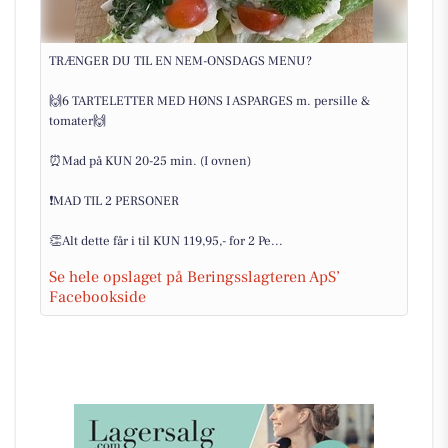
TRÆNGER DU TIL EN NEM-ONSDAGS MENU?
🙌6 TARTELETTER MED HØNS I ASPARGES m. persille &
tomater🙌
⏰Mad på KUN 20-25 min. (I ovnen)
❗️MAD TIL 2 PERSONER
👏Alt dette får i til KUN 119,95,- for 2 Pe...
Se hele opslaget på Beringsslagteren ApS’
Facebookside