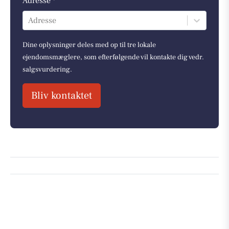
Adresse *
Adresse
Dine oplysninger deles med op til tre lokale
ejendomsmæglere, som efterfølgende vil kontakte dig vedr.
salgsvurdering.
Bliv kontaktet