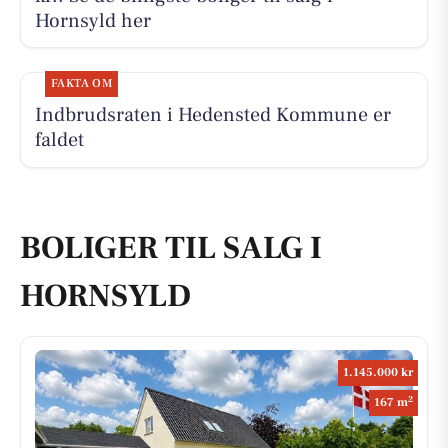
Hornsyld her
FAKTA OM
Indbrudsraten i Hedensted Kommune er
faldet
BOLIGER TIL SALG I
HORNSYLD
1.145.000 kr
2
167 m