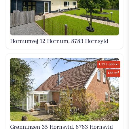
Hornumvej 12 Hornum, 8783 Hornsyld
1.275.000 kr
2
138 m
Grønningen 35 Hornsyld, 8783 Hornsyld