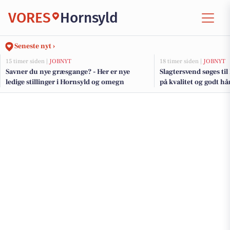
VORES
Hornsyld
Seneste nyt ›
15 timer siden |
JOBNYT
18 timer siden |
JOBNYT
Savner du nye græsgange? - Her er nye
Slagtersvend søges ti
ledige stillinger i Hornsyld og omegn
på kvalitet og godt 