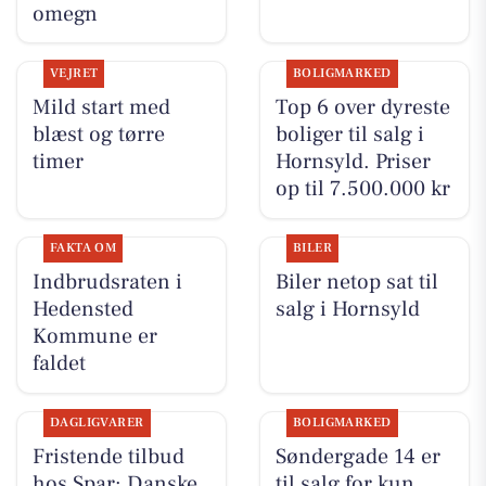
omegn
VEJRET
BOLIGMARKED
Mild start med
Top 6 over dyreste
blæst og tørre
boliger til salg i
timer
Hornsyld. Priser
op til 7.500.000 kr
FAKTA OM
BILER
Indbrudsraten i
Biler netop sat til
Hedensted
salg i Hornsyld
Kommune er
faldet
DAGLIGVARER
BOLIGMARKED
Fristende tilbud
Søndergade 14 er
hos Spar: Danske
til salg for kun