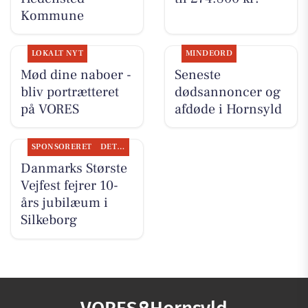
Kommune
LOKALT NYT
MINDEORD
Mød dine naboer -
Seneste
bliv portrætteret
dødsannoncer og
på VORES
afdøde i Hornsyld
SPONSORERET
DET SKER
Danmarks Største
Vejfest fejrer 10-
års jubilæum i
Silkeborg