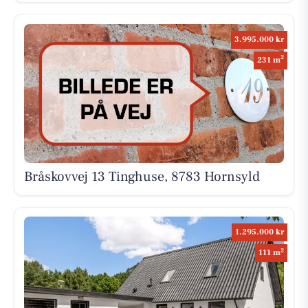
3.995.000 kr
2
231 m
Bråskovvej 13 Tinghuse, 8783 Hornsyld
1.295.000 kr
2
111 m