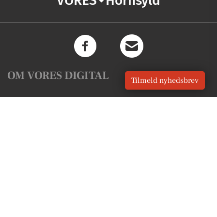
VORES
Hornsyld
OM VORES DIGITAL
Tilmeld nyhedsbrev
Om os
For annoncører
Vilkår og Privatlivspolitik
Kontakt VORES Digital
Administrer samtykke
GENVEJE