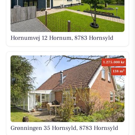
Hornumvej 12 Hornum, 8783 Hornsyld
1.275.000 kr
2
138 m
Grønningen 35 Hornsyld, 8783 Hornsyld