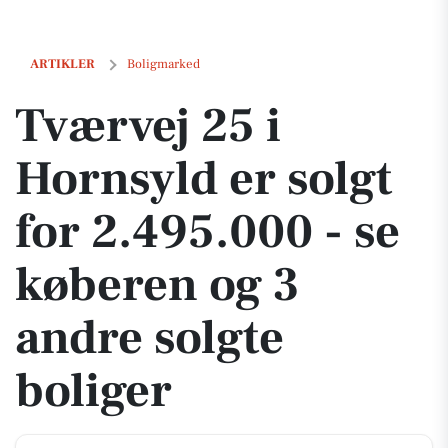
Tværvej 25 i Hornsyld er solgt for 2.495.000 - se køberen og 3 andre s
ARTIKLER
Boligmarked
Tværvej 25 i
Hornsyld er solgt
for 2.495.000 - se
køberen og 3
andre solgte
boliger