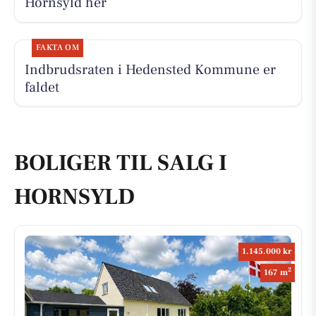
Hornsyld her
FAKTA OM
Indbrudsraten i Hedensted Kommune er
faldet
BOLIGER TIL SALG I
HORNSYLD
1.145.000 kr
2
167 m