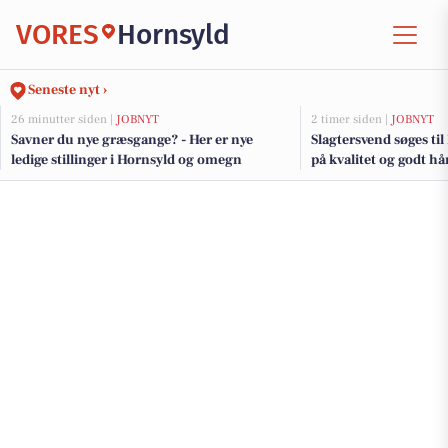
VORES
Hornsyld
Seneste nyt ›
26 minutter siden |
JOBNYT
2 timer siden |
JOBNYT
Savner du nye græsgange? - Her er nye
Slagtersvend søges ti
ledige stillinger i Hornsyld og omegn
på kvalitet og godt 