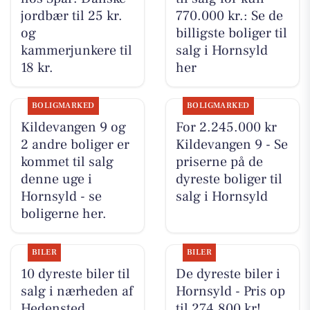
jordbær til 25 kr.
770.000 kr.: Se de
og
billigste boliger til
kammerjunkere til
salg i Hornsyld
18 kr.
her
BOLIGMARKED
BOLIGMARKED
Kildevangen 9 og
For 2.245.000 kr
2 andre boliger er
Kildevangen 9 - Se
kommet til salg
priserne på de
denne uge i
dyreste boliger til
Hornsyld - se
salg i Hornsyld
boligerne her.
BILER
BILER
10 dyreste biler til
De dyreste biler i
salg i nærheden af
Hornsyld - Pris op
Hedensted
til 274.800 kr!