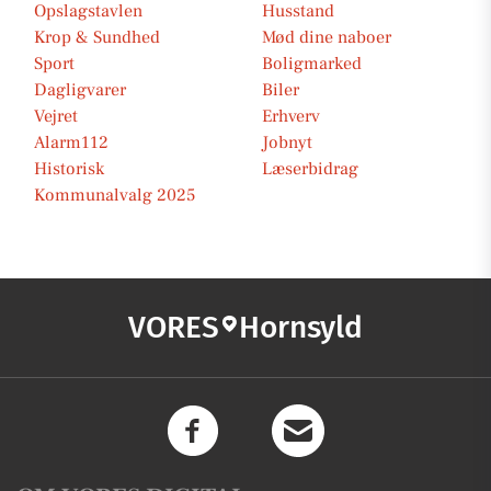
Opslagstavlen
Husstand
Krop & Sundhed
Mød dine naboer
Sport
Boligmarked
Dagligvarer
Biler
Vejret
Erhverv
Alarm112
Jobnyt
Historisk
Læserbidrag
Kommunalvalg 2025
VORES
Hornsyld