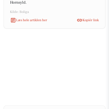
Hornsyld.
Kilde: Boliga
Læs hele artiklen her
Kopiér link