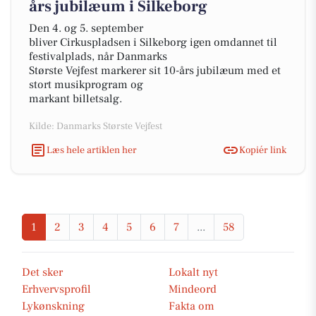
års jubilæum i Silkeborg
Den 4. og 5. september
bliver Cirkuspladsen i Silkeborg igen omdannet til
festivalplads, når Danmarks
Største Vejfest markerer sit 10-års jubilæum med et
stort musikprogram og
markant billetsalg.
Kilde: Danmarks Største Vejfest
Læs hele artiklen her
Kopiér link
1
2
3
4
5
6
7
...
58
Det sker
Lokalt nyt
Erhvervsprofil
Mindeord
Lykønskning
Fakta om