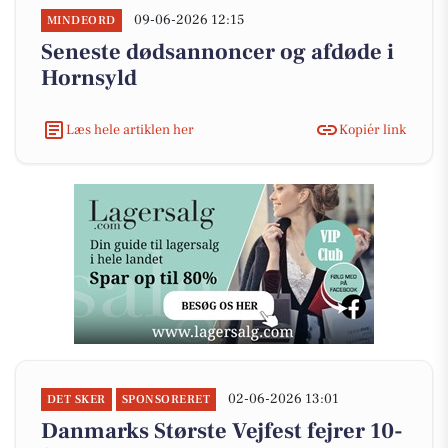
09-06-2026 12:15
MINDEORD
Seneste dødsannoncer og afdøde i
Hornsyld
Læs hele artiklen her
Kopiér link
02-06-2026 13:01
DET SKER
SPONSORERET
Danmarks Største Vejfest fejrer 10-