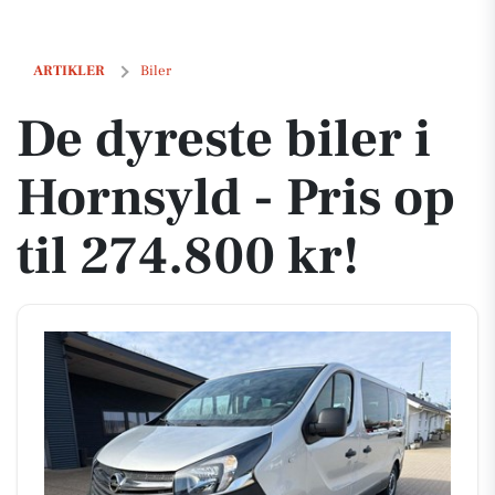
De dyreste biler i Hornsyld - Pris op til 274.800 kr!
ARTIKLER
Biler
De dyreste biler i
Hornsyld - Pris op
til 274.800 kr!