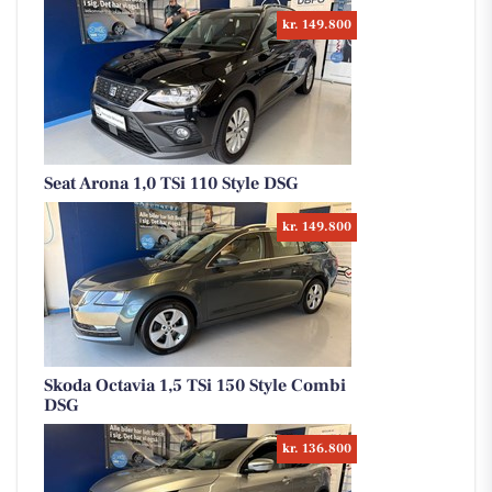
kr. 149.800
Seat Arona 1,0 TSi 110 Style DSG
kr. 149.800
Skoda Octavia 1,5 TSi 150 Style Combi
DSG
kr. 136.800