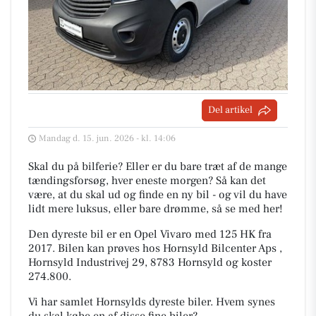
Del artikel
Mandag d. 15. jun. 2026 - kl. 14:06
Skal du på bilferie? Eller er du bare træt af de mange
tændingsforsøg, hver eneste morgen? Så kan det
være, at du skal ud og finde en ny bil - og vil du have
lidt mere luksus, eller bare drømme, så se med her!
Den dyreste bil er en Opel Vivaro med 125 HK fra
2017. Bilen kan prøves hos Hornsyld Bilcenter Aps ,
Hornsyld Industrivej 29, 8783 Hornsyld og koster
274.800.
Vi har samlet Hornsylds dyreste biler. Hvem synes