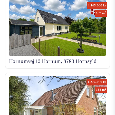
1.145.000 kr
2
167 m
Hornumvej 12 Hornum, 8783 Hornsyld
1.275.000 kr
2
138 m