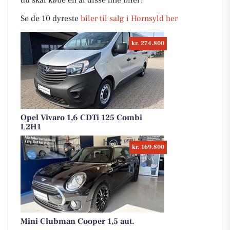
du skal købe en af disse fine biler?
Se de 10 dyreste
biler til salg i Hornsyld her
kr. 274.800
Opel Vivaro 1,6 CDTi 125 Combi
L2H1
kr. 169.800
Mini Clubman Cooper 1,5 aut.