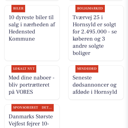
BILER
BOLIGMARKED
10 dyreste biler til
Tværvej 25 i
salg i nærheden af
Hornsyld er solgt
Hedensted
for 2.495.000 - se
Kommune
køberen og 3
andre solgte
boliger
LOKALT NYT
MINDEORD
Mød dine naboer -
Seneste
bliv portrætteret
dødsannoncer og
på VORES
afdøde i Hornsyld
SPONSORERET
DET SKER
Danmarks Største
Vejfest fejrer 10-