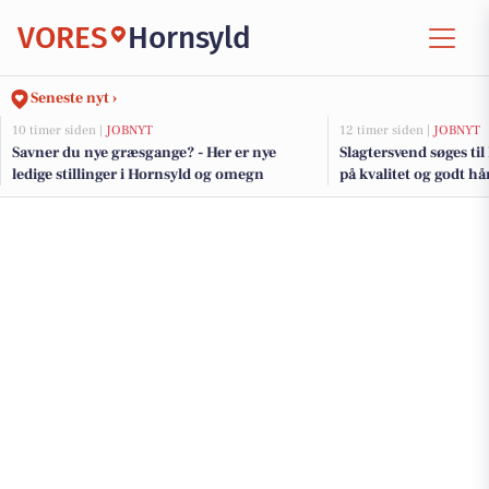
VORES
Hornsyld
Seneste nyt ›
10 timer siden |
JOBNYT
12 timer siden |
JOBNYT
Savner du nye græsgange? - Her er nye
Slagtersvend søges ti
ledige stillinger i Hornsyld og omegn
på kvalitet og godt 