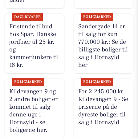
faldet
DAGLIGVARER
BOLIGMARKED
Fristende tilbud
Søndergade 14 er
hos Spar: Danske
til salg for kun
jordbær til 25 kr.
770.000 kr.: Se de
og
billigste boliger til
kammerjunkere til
salg i Hornsyld
18 kr.
her
BOLIGMARKED
BOLIGMARKED
Kildevangen 9 og
For 2.245.000 kr
2 andre boliger er
Kildevangen 9 - Se
kommet til salg
priserne på de
denne uge i
dyreste boliger til
Hornsyld - se
salg i Hornsyld
boligerne her.