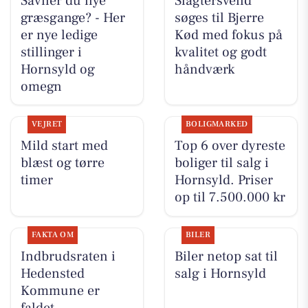
Savner du nye
Slagtersvend
græsgange? - Her
søges til Bjerre
er nye ledige
Kød med fokus på
stillinger i
kvalitet og godt
Hornsyld og
håndværk
omegn
VEJRET
BOLIGMARKED
Mild start med
Top 6 over dyreste
blæst og tørre
boliger til salg i
timer
Hornsyld. Priser
op til 7.500.000 kr
FAKTA OM
BILER
Indbrudsraten i
Biler netop sat til
Hedensted
salg i Hornsyld
Kommune er