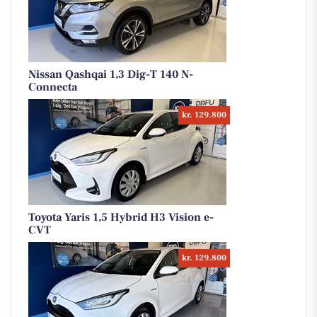
Nissan Qashqai 1,3 Dig-T 140 N-
Connecta
kr. 129.800
Toyota Yaris 1,5 Hybrid H3 Vision e-
CVT
kr. 129.800