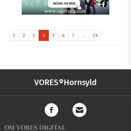
1
2
3
4
5
6
7
...
24
VORES
Hornsyld
OM VORES DIGITAL